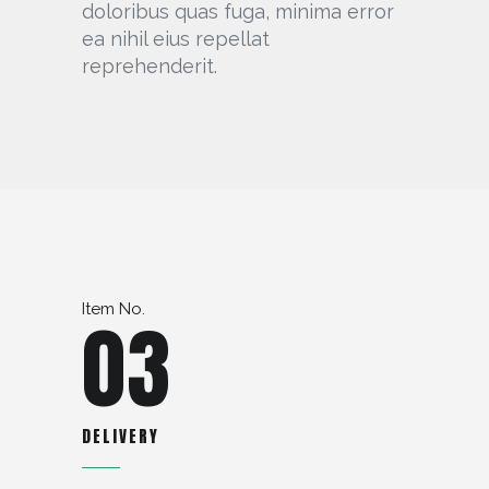
doloribus quas fuga, minima error
ea nihil eius repellat
reprehenderit.
Item No.
03
DELIVERY